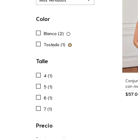
Color
Blanco (2)
Tostado (1)
Talle
4 (1)
Conju
con m
5 (1)
puntil
$57.
6 (1)
7 (1)
Precio