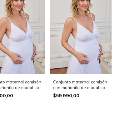
nto maternal camisón
Conjunto maternal camisón
añanita de modal con
con mañanita de modal con
la Aitana (26537)
puntilla Aitana (26537E)
000,00
$59.990,00