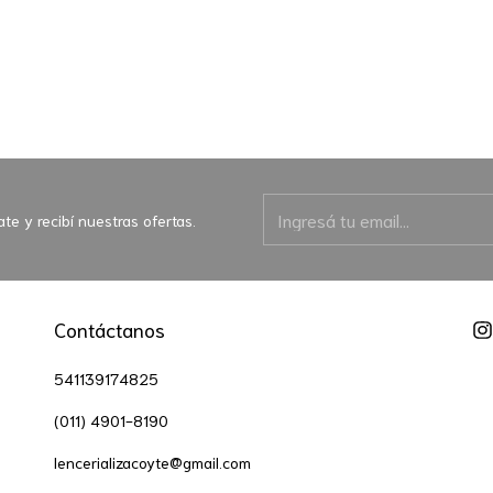
ate y recibí nuestras ofertas.
Contáctanos
541139174825
(011) 4901-8190
lencerializacoyte@gmail.com