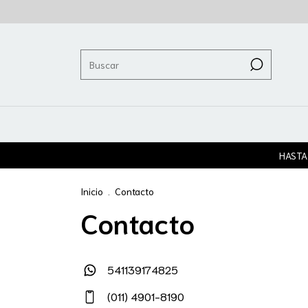
HASTA
Inicio
.
Contacto
Contacto
541139174825
(011) 4901-8190