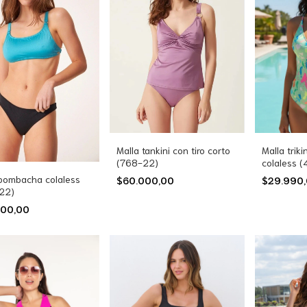
Malla tankini con tiro corto
Malla triki
(768-22)
colaless 
 bombacha colaless
$60.000,00
$29.990
22)
000,00