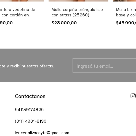
entera vedetina de
Malla corpiño triángulo liso
Malla bikin
 con cordón en
con strass (25260)
base y col
e (25230)
(25257)
990,00
$23.000,00
$45.990
ate y recibí nuestras ofertas.
Contáctanos
541139174825
(011) 4901-8190
lencerializacoyte@gmail.com