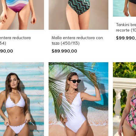
Tankini br
recorte (1
entera reductora
Malla entera reductora con
$99.990
34)
taza (450/113)
990,00
$89.990,00