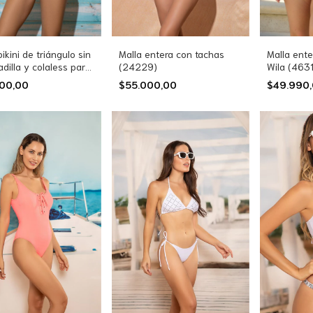
bikini de triángulo sin
Malla entera con tachas
Malla ent
dilla y colaless para
(24229)
Wila (4631
(24256)
200,00
$55.000,00
$49.990