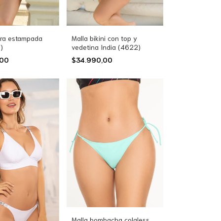
era estampada
Malla bikini con top y
)
vedetina India (4622)
,00
$34.990,00
Malla bombacha colaless