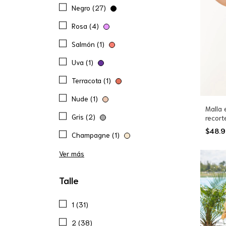
Negro (27)
Rosa (4)
Salmón (1)
Uva (1)
Terracota (1)
Nude (1)
Malla 
Gris (2)
recort
$48.
Champagne (1)
Ver más
Talle
1 (31)
2 (38)