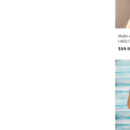
Malla 
(460/
$89.