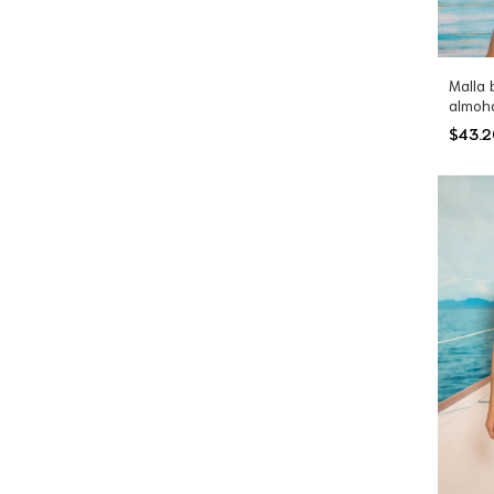
Malla 
almoha
atar 
$43.