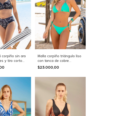
i corpiño sin aro
Malla corpiño triángulo liso
es y tiro corto
con tanca de cobre
a doble
(26262)
,00
$23.000,00
a (26260)