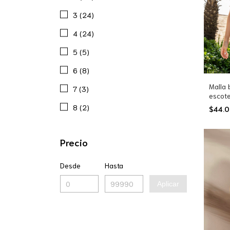
3 (24)
4 (24)
5 (5)
6 (8)
Malla 
7 (3)
escote
V (26
8 (2)
$44.
Precio
Desde
Hasta
Aplicar