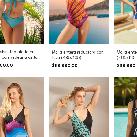
bikini top atado en
Malla entera reductora con
Malla ente
 con vedetina cintura
taza (495/125)
(485/110)
257)
000,00
$89.990,00
$89.990