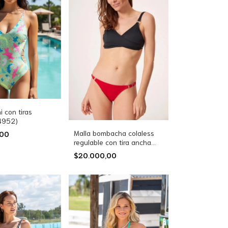
ni con tiras
(4952)
Malla bombacha colaless
,00
regulable con tira ancha
(782-22)
$20.000,00