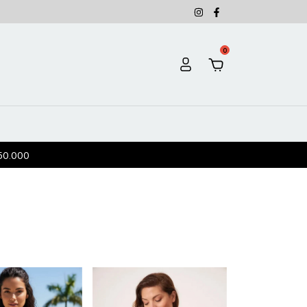
0
50.000