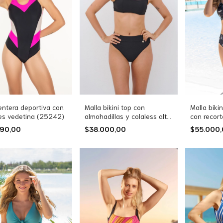
Malla bikini top con
Malla bikin
entera deportiva con
almohadillas y colaless alta
con recort
es vedetina (25242)
Carly (4521)
con cintur
$38.000,00
$55.000
990,00
estampad