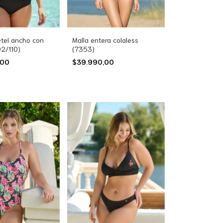
etel ancho con
Malla entera colaless
02/110)
(7353)
,00
$39.990,00