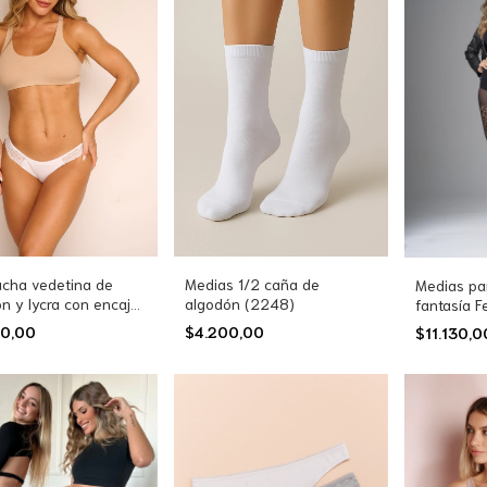
cha vedetina de
Medias 1/2 caña de
Medias pan
n y lycra con encaje
algodón (2248)
fantasía F
2)
90,00
$4.200,00
$11.130,