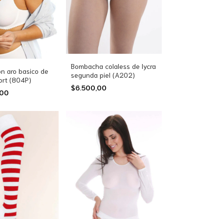
Bombacha colaless de lycra
n aro basico de
segunda piel (A202)
ort (804P)
$6.500,00
,00