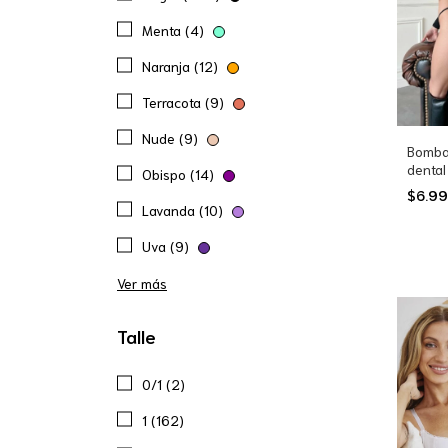
Menta (4)
Naranja (12)
Terracota (9)
Nude (9)
Bombac
dental
Obispo (14)
$6.9
Lavanda (10)
Uva (9)
Ver más
Talle
0/1 (2)
1 (162)