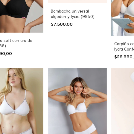
Bombacha universal
algodon y lycra (9950)
$7.500,00
o soft con aro de
Corpiño co
(66)
lycra Conf
990,00
$29.990