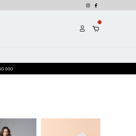
0
50.000