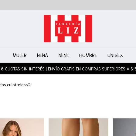
MUJER
NENA
NENE
HOMBRE
UNISEX
 6 CUOTAS SIN INTERÉS | ENVÍO GRATIS EN COMPRAS SUPERIORES A $1
bs.culotteless2