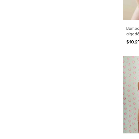
Bomba
algodó
(4592
$10.