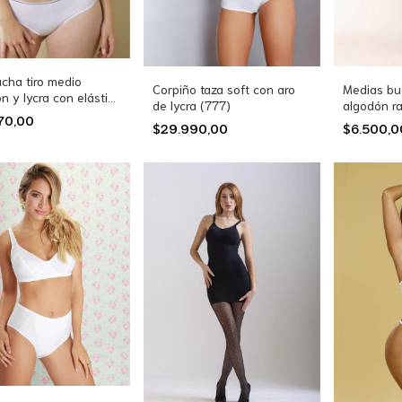
cha tiro medio
Corpiño taza soft con aro
Medias bu
n y lycra con elástico
de lycra (777)
algodón r
)
270,00
$29.990,00
$6.500,