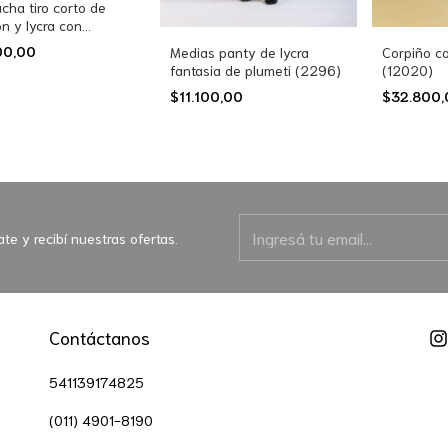
ha tiro corto de
n y lycra con
zo (383)
00,00
Corpiño co
Medias panty de lycra
(12020)
fantasia de plumeti (2296)
$32.800
$11.100,00
ate y recibí nuestras ofertas.
Contáctanos
541139174825
(011) 4901-8190