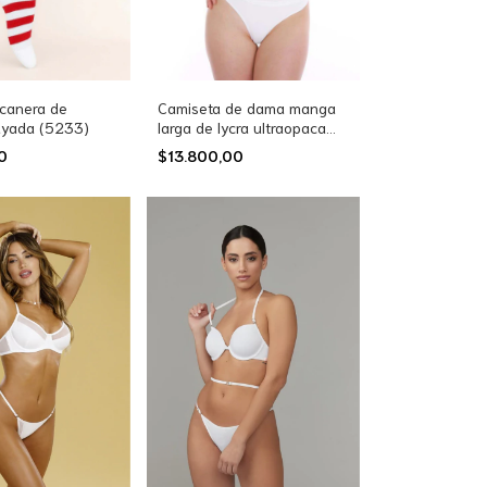
canera de
Camiseta de dama manga
ayada (5233)
larga de lycra ultraopaca
talles especiales (5002E)
00
$13.800,00