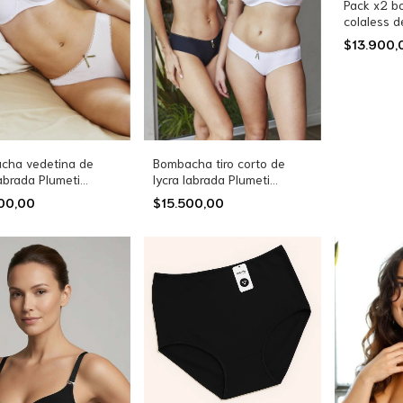
Pack x2 
colaless d
estampada
$13.900
cha vedetina de
Bombacha tiro corto de
labrada Plumeti
lycra labrada Plumeti
5)
(43232)
000,00
$15.500,00