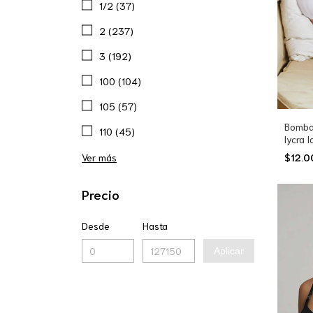
1/2 (37)
2 (237)
3 (192)
100 (104)
105 (57)
Bomba
110 (45)
lycra 
(4323
$12.
Ver más
Precio
Desde
Hasta
Aplicar