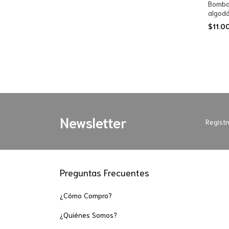
Bombac
algodó
refuer
$11.0
Newsletter
Registr
Preguntas Frecuentes
¿Cómo Compro?
¿Quiénes Somos?