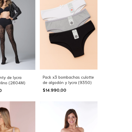
Pack x3 bombachas culotte
ty de lycra
de algodón y lycra (9350)
elino (2604M)
$14.990,00
00