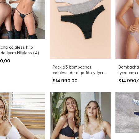
ha colaless hilo
 de lycra Hilyless (4)
90,00
Bombacha 
Pack x3 bombachas
lycra con 
colaless de algodón y lycra
(9150)
$14.990
$14.990,00